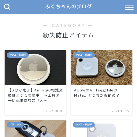
ふくちゃんのブログ
― CATEGORY ―
紛失防止アイテム
やり方・解説系
やり方・解説系
【3分で完了】AirTagの電池交
AppleのAirTagとTileの
換はとっても簡単 〜工具は
Mate。どっちがお勧め？
一切必要ありません〜
2023-01-10
2021-11-29
ガジェット
やり方・解説系