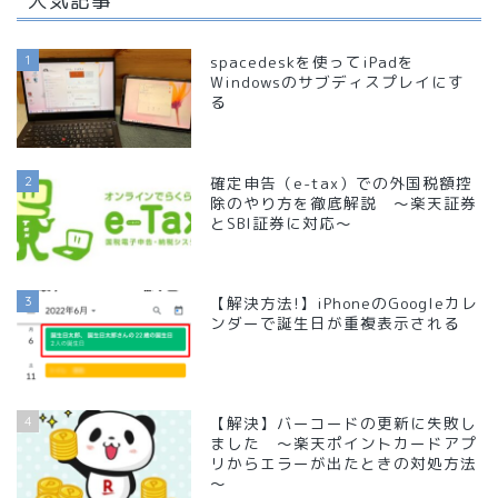
人気記事
1
spacedeskを使ってiPadを
Windowsのサブディスプレイにす
る
2
確定申告（e-tax）での外国税額控
除のやり方を徹底解説 ～楽天証券
とSBI証券に対応～
3
【解決方法!】iPhoneのGoogleカレ
ンダーで誕生日が重複表示される
4
【解決】バーコードの更新に失敗し
ました ～楽天ポイントカードアプ
リからエラーが出たときの対処方法
～