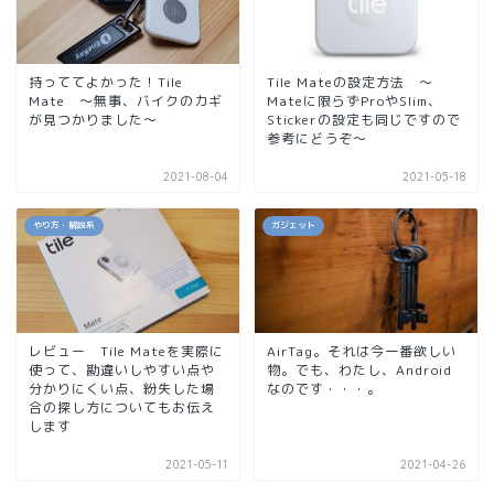
持っててよかった！Tile
Tile Mateの設定方法 ～
Mate ～無事、バイクのカギ
Mateに限らずProやSlim、
が見つかりました～
Stickerの設定も同じですので
参考にどうぞ～
2021-08-04
2021-05-18
やり方・解説系
ガジェット
レビュー Tile Mateを実際に
AirTag。それは今一番欲しい
使って、勘違いしやすい点や
物。でも、わたし、Android
分かりにくい点、紛失した場
なのです・・・。
合の探し方についてもお伝え
します
2021-05-11
2021-04-26