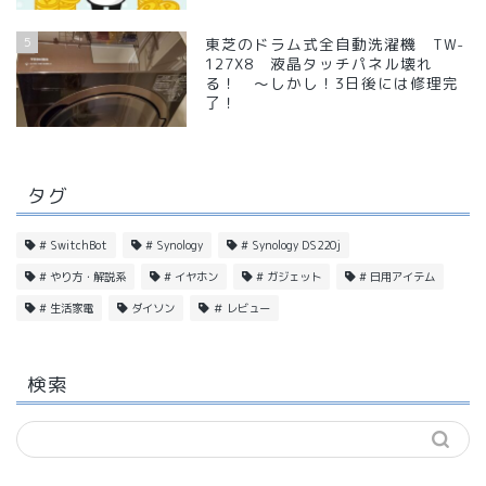
5
東芝のドラム式全自動洗濯機 TW-
127X8 液晶タッチパネル壊れ
る！ ～しかし！3日後には修理完
了！
タグ
# SwitchBot
# Synology
# Synology DS220j
# やり方・解説系
# イヤホン
# ガジェット
# 日用アイテム
# 生活家電
ダイソン
＃ レビュー
検索