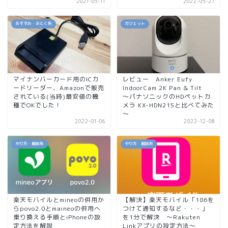
2021-05-11
2022-05-27
おすすめ・おとく系
ガジェット
マイナンバーカード用のICカ
レビュー Anker Eufy
ードリーダー、Amazonで販売
IndoorCam 2K Pan & Tilt
されている(当時)最安値の機
～パナソニックのHDペットカ
種でOKでした！
メラ KX-HDN215と比べてみた
～
2022-01-06
2022-12-08
やり方・解説系
やり方・解説系
楽天モバイルとmineoの併用か
【解決】楽天モバイル「186を
らpovo2.0とmaineoの併用へ
つけて通知するなど・・・」
乗り換える手順とiPhoneの設
を1分で解決 ～Rakuten
定方法を解説
Linkアプリの設定方法～