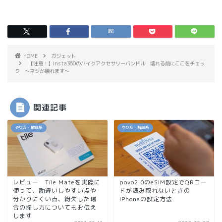
HOME
ガジェット
【注意！】Insta360のバイクアクセサリーバンドル 壊れる前にここをチェッ
ク ～ネジが壊れます～
関連記事
やり方・解説系
やり方・解説系
レビュー Tile Mateを実際に
povo2.0のeSIM設定でQRコー
使って、勘違いしやすい点や
ドが読み取れないときの
分かりにくい点、紛失した場
iPhoneの設定方法
合の探し方についてもお伝え
します