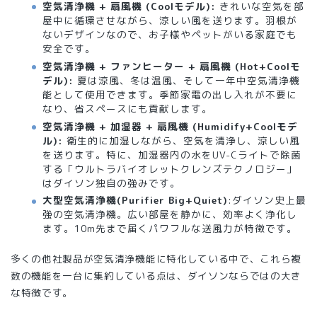
空気清浄機 + 扇風機 (Coolモデル):
きれいな空気を部
屋中に循環させながら、涼しい風を送ります。羽根が
ないデザインなので、お子様やペットがいる家庭でも
安全です。
空気清浄機 + ファンヒーター + 扇風機 (Hot+Coolモ
デル):
夏は涼風、冬は温風、そして一年中空気清浄機
能として使用できます。季節家電の出し入れが不要に
なり、省スペースにも貢献します。
空気清浄機 + 加湿器 + 扇風機 (Humidify+Coolモデ
ル):
衛生的に加湿しながら、空気を清浄し、涼しい風
を送ります。特に、加湿器内の水をUV-Cライトで除菌
する「ウルトラバイオレットクレンズテクノロジー」
はダイソン独自の強みです。
大型空気清浄機(Purifier Big+Quiet)
:ダイソン史上最
強の空気清浄機。広い部屋を静かに、効率よく浄化し
ます。10m先まで届くパワフルな送風力が特徴です。
多くの他社製品が空気清浄機能に特化している中で、これら複
数の機能を一台に集約している点は、ダイソンならではの大き
な特徴です。