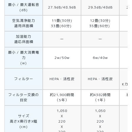
最小 / 最大運転音
27.9dB/48.9dB
29.3dB/48dB
29
(dB)
空気清浄能力
11畳(30分)
12畳(30分)
1
適用床面積
33畳(60分)
35畳(60分)
3
加湿能力
ー
ー
適応床面積
最小 / 最大消費電
力
2w/50w
6w/40w
(w)
フィルター
HEPA・活性炭
HEPA・活性炭
Kカ
フィルター交換の
約21,900時間
約4382時間
約2
目安
（5年）
（1年）
1,050
1,050
サイズ
X
X
高さX奥行きX幅
220
220
(cm)
X
X
220
220