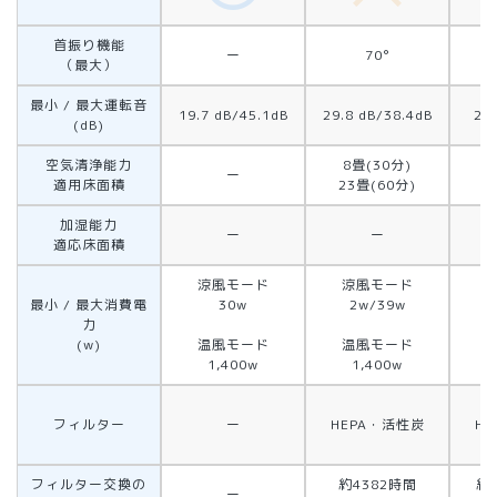
首振り機能
ー
70°
（最大）
最小 / 最大運転音
19.7 dB/45.1dB
29.8 dB/38.4dB
23
(dB)
空気清浄能力
8畳(30分)
8
ー
適用床面積
23畳(60分)
2
加湿能力
ー
ー
適応床面積
涼風モード
涼風モード
最小 / 最大消費電
30w
2w/39w
力
(w)
温風モード
温風モード
1,400w
1,400w
フィルター
ー
HEPA・活性炭
H
フィルター交換の
約4382時間
約2
ー