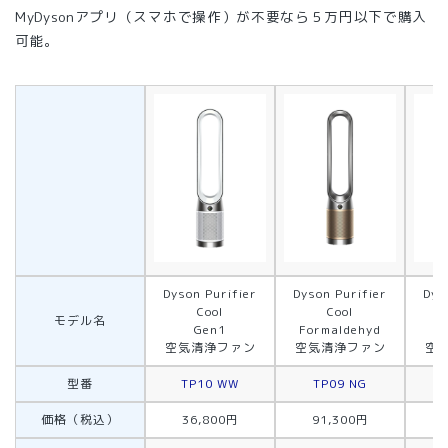
MyDysonアプリ（スマホで操作）が不要なら５万円以下で購入
可能。
Dyson Purifier
Dyson Purifier
Dys
Cool
Cool
モデル名
Gen1
Formaldehyd
PC
空気清浄ファン
空気清浄ファン
空
型番
TP10 WW
TP09 NG
価格（税込）
36,800円
91,300円