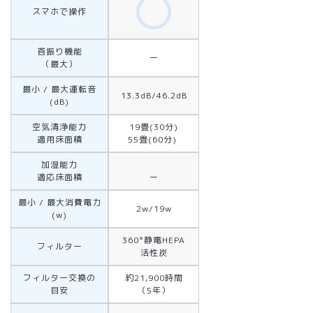
スマホで操作
首振り機能
ー
（最大）
最小 / 最大運転音
13.3dB/46.2dB
(dB)
空気清浄能力
19畳(30分)
適用床面積
55畳(60分)
加湿能力
適応床面積
ー
最小 / 最大消費電力
2w/19w
(w)
360°静電HEPA
フィルター
活性炭
フィルター交換の
約21,900時間
目安
（5年）