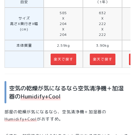
目安
（1年）
585
632
サイズ
X
X
高さX奥行きX幅
204
222
(cm)
X
X
204
222
本体質量
2.59kg
3.90kg
楽天で探す
楽天で探す
空気の乾燥が気になるなら空気清浄機＋加湿
器の
Humidify+Cool
部屋の乾燥が気になるなら、空気清浄機＋加湿器の
Humidify+Cool
がおすすめ。