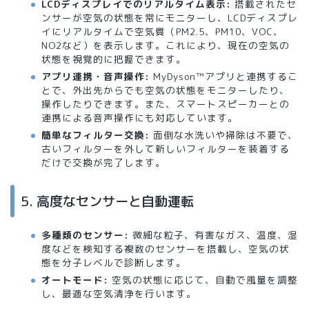
LCDディスプレイでのリアルタイム表示:
搭載されたセ
ンサーが空気の状態を常にモニターし、LCDディスプレ
イにリアルタイムで空気質（PM2.5、PM10、VOC、
NO2など）を表示します。これにより、現在の空気の
状態を視覚的に把握できます。
アプリ連携・音声操作:
MyDyson™アプリと連携するこ
とで、外出先からでも空気の状態をモニターしたり、
操作したりできます。また、スマートスピーカーとの
連携による音声操作にも対応しています。
簡単なフィルター交換:
面倒な水洗いや掃除は不要で、
古いフィルターを外して新しいフィルターを装着する
だけで交換が完了します。
5. 高度なセンサーと自動運転
多種類のセンサー:
微細な粒子、有害なガス、温度、湿
度などを検知する複数のセンサーを搭載し、空気の状
態を分子レベルで診断します。
オートモード:
空気の状態に応じて、自動で風量を調整
し、最適な空気清浄を行います。