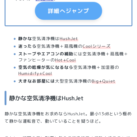
詳細へジャンプ
静かな
空気清浄機は
HushJet
迷ったら
空気清浄機＋扇風機の
Coolシリーズ
ストーブやエアコンの補助
には空気清浄機＋扇風機＋
ファンヒーターの
Hot+Cool
空気の乾燥が気になるなら
空気清浄機＋加湿器の
Humidify+Cool
大きなお部屋には
大型空気清浄機の
Big+Quiet
静かな空気清浄機はHushJet
静かな空気清浄機をお求めならHushJet。最小13dBという極め
て静かな運転音で、動いていることを疑うほど。