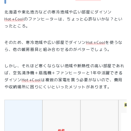
北海道や東北地方などの寒冷地域や広い部屋にダイソン
Hot+Cool
のファンヒーターは、ちょっと心許ないかな？とい
ったところ。
そのため、寒冷地域や広い部屋でダイソン
Hot+Cool
を使うな
ら、他の暖房器具と組み合わせるのがベターでしょう。
しかし、それほど寒くならない地域や断熱性の高い部屋であれ
ば、空気清浄機＋扇風機＋ファンヒーターと1年中活躍できる
ダイソン
Hot+Cool
は複数の家電を買う必要がないので、費用
や収納場所に困りにくいといったメリットがあります。
楽
参考