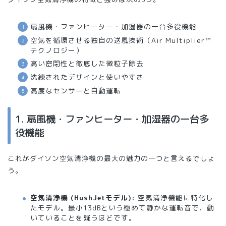
扇風機・ファンヒーター・加湿器の一台多役機能
空気を循環させる独自の送風技術（Air Multiplier™
テクノロジー）
高い密閉性と徹底した微粒子除去
洗練されたデザインと使いやすさ
高度なセンサーと自動運転
1. 扇風機・ファンヒーター・加湿器の一台多
役機能
これがダイソン空気清浄機の最大の魅力の一つと言えるでしょ
う。
空気清浄機 (HushJetモデル):
空気清浄機能に特化し
たモデル。最小13dBという極めて静かな運転音で、動
いていることを疑うほどです。