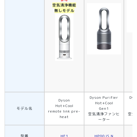
空気清浄機能
無しモデル
Dyson Purifier
Dys
Dyson
Hot+Cool
H
Hot+Cool
モデル名
Gen1
remote link pre-
空気清浄ファンヒ
空気
heat
ーター
型番
HF1
HP00 IS N