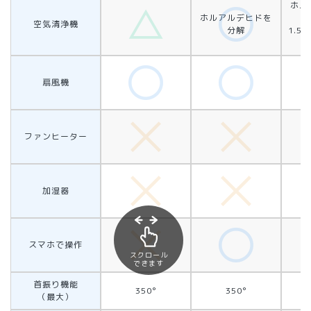
ホル
ホルアルデヒドを
空気清浄機
分解
1.5
扇風機
ファンヒーター
加湿器
スマホで操作
スクロール
できます
首振り機能
350°
350°
（最大）