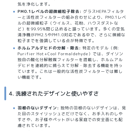
気を浄化します。
PM0.1レベルの超微細粒子除去:
グラスHEPAフィルタ
ーと活性炭フィルターの組み合わせにより、PM0.1レベ
ルの超微細粒子（ウイルス、花粉、ハウスダストな
ど）を99.95%閉じ込めると謳っています。多くの空気
清浄機がPM2.5やPM1.0対応である中で、さらに微細な
粒子までを強調している点が特徴です。
ホルムアルデヒドの分解・除去:
特定のモデル（例:
Purifier Hot+Cool Formaldehyde）では、ダイソン
独自の酸化分解触媒フィルターを搭載し、ホルムアル
デヒドを連続的に捕らえて分解・除去する機能を持っ
ています。これは一般的な活性炭フィルターでは難し
い機能です。
4. 洗練されたデザインと使いやすさ
羽根のないデザイン:
独特の羽根のないデザインは、見
た目のスタイリッシュさだけでなく、お手入れのしや
すさや、お子様やペットがいる家庭での安全面にも配
慮されています。