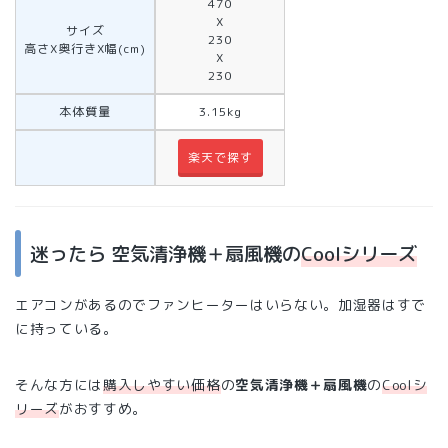
470
X
サイズ
230
高さX奥行きX幅(cm)
X
230
本体質量
3.15kg
楽天で探す
迷ったら 空気清浄機＋扇風機の
Coolシリーズ
エアコンがあるのでファンヒーターはいらない。加湿器はすで
に持っている。
そんな方には
購入しやすい価格
の
空気清浄機＋扇風機
の
Coolシ
リーズ
がおすすめ。