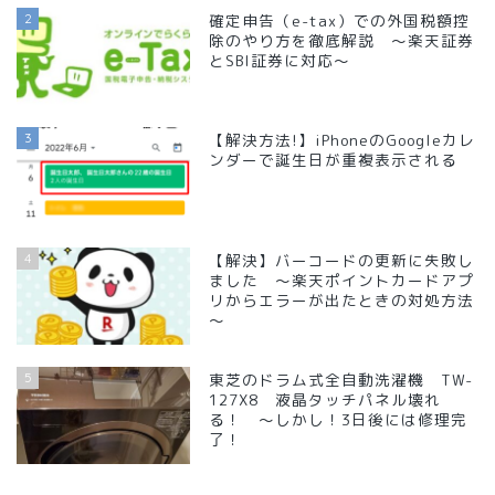
2
確定申告（e-tax）での外国税額控
除のやり方を徹底解説 ～楽天証券
とSBI証券に対応～
3
【解決方法!】iPhoneのGoogleカレ
ンダーで誕生日が重複表示される
4
【解決】バーコードの更新に失敗し
ました ～楽天ポイントカードアプ
リからエラーが出たときの対処方法
～
5
東芝のドラム式全自動洗濯機 TW-
127X8 液晶タッチパネル壊れ
る！ ～しかし！3日後には修理完
了！