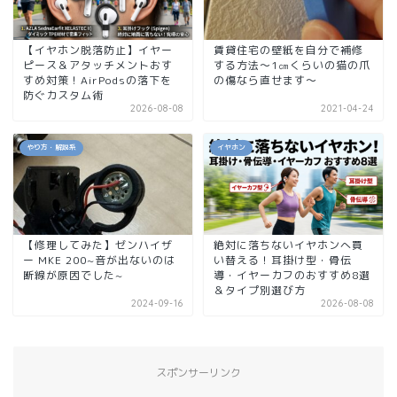
【イヤホン脱落防止】イヤー
賃貸住宅の壁紙を自分で補修
ピース＆アタッチメントおす
する方法～1㎝くらいの猫の爪
すめ対策！AirPodsの落下を
の傷なら直せます～
防ぐカスタム術
2026-08-08
2021-04-24
やり方・解説系
イヤホン
【修理してみた】ゼンハイザ
絶対に落ちないイヤホンへ買
ー MKE 200~音が出ないのは
い替える！耳掛け型・骨伝
断線が原因でした~
導・イヤーカフのおすすめ8選
＆タイプ別選び方
2024-09-16
2026-08-08
スポンサーリンク