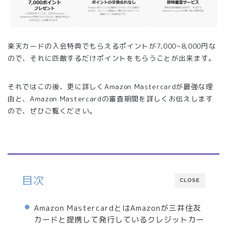
楽天カードの入会特典でもらえるポイントが7,000~8,000円な
ので、それに匹敵するだけポイントをもらうことが出来ます。
それではこの後、更に詳しくAmazon Mastercardが最強な理
由と、Amazon Mastercardの審査期間を詳しくお伝えします
ので、ぜひご覧ください。
目次
CLOSE
Amazon MastercardとはAmazonが三井住友
カードと提携して発行しているクレジットカー