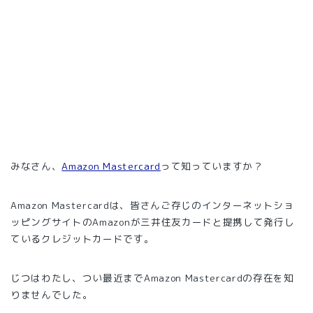
みなさん、
Amazon Mastercard
って知っていますか？
Amazon Mastercardは、皆さんご存じのインターネットショ
ッピングサイトのAmazonが三井住友カードと提携して発行し
ているクレジットカードです。
じつはわたし、つい最近までAmazon Mastercardの存在を知
りませんでした。