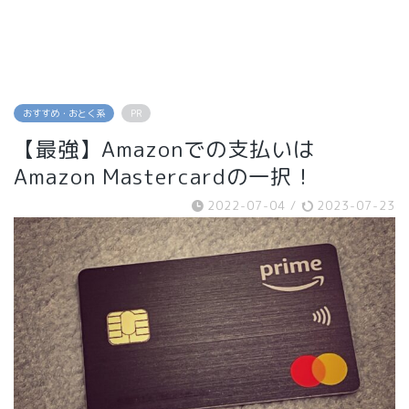
おすすめ・おとく系
PR
【最強】Amazonでの支払いは
Amazon Mastercardの一択！
2022-07-04
/
2023-07-23