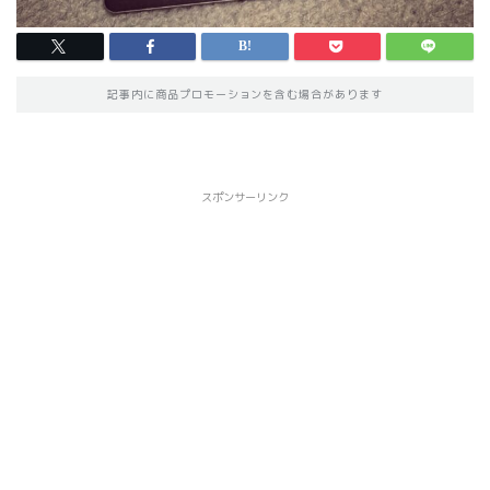
記事内に商品プロモーションを含む場合があります
スポンサーリンク