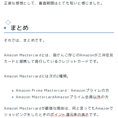
正直な感想として、審査期間はとても短いと感じました。
まとめ
それでは、まとめです。
Amazon Mastercardとは、皆さんご存じのAmazonが三井住友
カードと提携して発行しているクレジットカードです。
Amazon Mastercardには次の2種類。
Amazon Prime Mastercard：Amazonプライムの方
Amazon MastercardAmazonプライム会員
以外
の方
Amazon Mastercardが最強な理由は、何と言ってもAmazonで
ショッピングをしたときの
ポイント還元率の高さ
です。