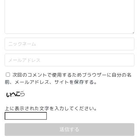
次回のコメントで使用するためブラウザーに自分の名
前、メールアドレス、サイトを保存する。
上に表示された文字を入力してください。