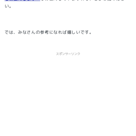
い。
では、みなさんの参考になれば嬉しいです。
スポンサーリンク