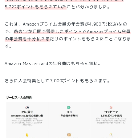
5,722ポイントももらえていた
ことが分かりました。
これは、Amazonプライム会員の年会費が4,900円(税込)なの
で、
過去12か月間で獲得したポイントでAmazonプライム会員
の年会費を十分払える
だけのポイントをもらえたことになりま
す。
Amazon Mastercardの年会費はもちろん無料。
さらに入会特典として7,000ポイントももらえます。