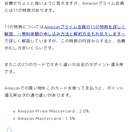
会費がちょっと高いように思えますが、Amazonプライム会員
には11の特典があります。
11の特典については
Amazonプライム会員の11の特典を詳しく
解説 ～無料体験の申し込み方法と解約方法もお伝えします～
で詳しく解説していますが、この特典の内容からすると、会費
がむしろ安いくらいです。
またこの2つのカードで大きく違いが出るのがポイント還元率
です。
Amazonでの買い物をこのカードを使って支払うと、ポイント
還元率は次の通り違いがあります。
Amazon Prime Mastercard：2.0%
Amazon Mastercard：1.5%