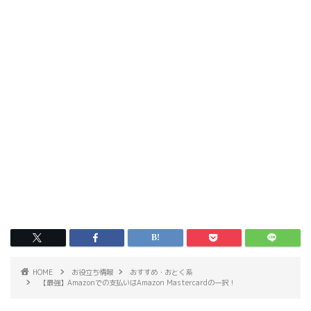
HOME
お役立ち情報
おすすめ・おとく系
【最強】Amazonでの支払いはAmazon Mastercardの一択！