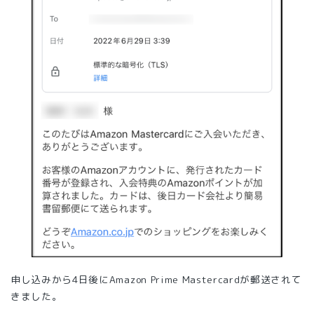
申し込みから4日後にAmazon Prime Mastercardが郵送されて
きました。