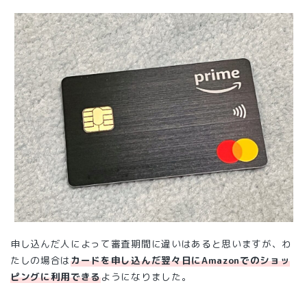
申し込んだ人によって審査期間に違いはあると思いますが、わ
たしの場合は
カードを申し込んだ翌々日にAmazonでのショッ
ピングに利用できる
ようになりました。