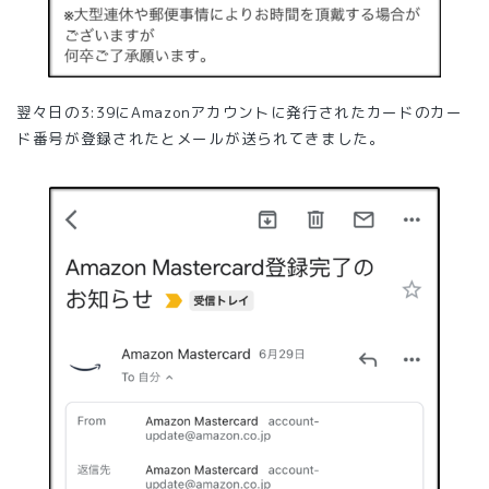
翌々日の3:39にAmazonアカウントに発行されたカードのカー
ド番号が登録されたとメールが送られてきました。