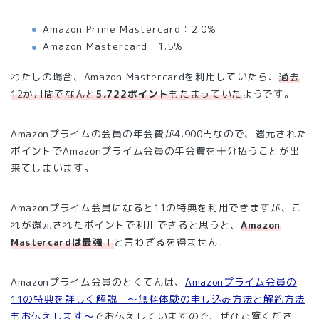
Amazon Prime Mastercard：2.0%
Amazon Mastercard：1.5%
わたしの場合、Amazon Mastercardを利用していたら、
過去
12か月間でなんと
5,722ポイント
もたまっていた
ようです。
Amazonプライムの会員の年会費が4,900円なので、還元された
ポイントでAmazonプライム会員の年会費を十分払うことが出
来てしまいます。
Amazonプライム会員になると11の特典を利用できますが、こ
れが還元されたポイントで利用できると思うと、
Amazon
Mastercardは最強！
と言わざるを得ません。
Amazonプライム会員のとくてんは、
Amazonプライム会員の
11の特典を詳しく解説 ～無料体験の申し込み方法と解約方法
もお伝えします～
でお伝えしていますので、ぜひご覧くださ