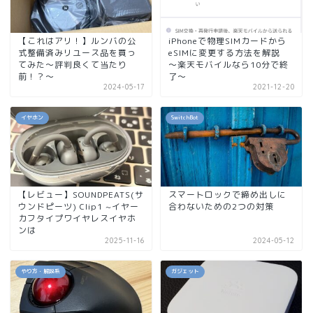
【これはアリ！】ルンバの公
iPhoneで物理SIMカードから
式整備済みリユース品を買っ
eSIMに変更する方法を解説
てみた〜評判良くて当たり
～楽天モバイルなら10分で終
前！？〜
了～
2024-05-17
2021-12-20
イヤホン
SwitchBot
【レビュー】SOUNDPEATS(サ
スマートロックで締め出しに
ウンドピーツ) Clip1 ~イヤー
合わないための2つの対策
カフタイプワイヤレスイヤホ
ンは
2025-11-16
2024-05-12
やり方・解説系
ガジェット