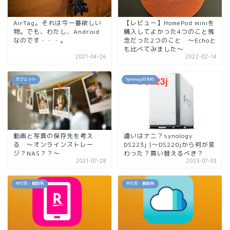
AirTag。それは今一番欲しい
【レビュー】HomePod miniを
物。でも、わたし、Android
購入してよかった4つのこと残
なのです・・・。
念だった2つのこと ～Echoと
も比べてみました～
2021-04-26
2022-02-14
ガジェット
SynologyのNAS
動画と写真の保存先を考え
違いはナニ？synology
る ～オンラインストレー
DS223j |〜DS220jから何が変
ジ？NAS？？～
わった？買い替えるべき？
2021-07-28
2023-07-03
やり方・解説系
やり方・解説系