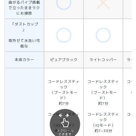
曲がるパイプ搭載
で立ったままラク
にお掃除
「ダストカップ
」
取外せて水洗い可
能な
本体カラー
ピュアブラック
ライトコッパー
ライ
コードレススティ
コードレススティ
コー
ック
ック
（ブーストモー
（ブーストモー
（
ド）
ド）
約7分
約7分
コードレススティ
コードレススティ
コー
ック
ック
（iQモード）
（iQモード）
（
約7~38分
約7~38分
約
スクロール
できます