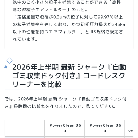
気中のごく小さな粒子を捕集することができる「高性
能な微粒子エアフィルター」のこと。
「定格風量で粒径が0.3μmの粒子に対して99.97％以上
の粒子捕集率を有しており、かつ初期圧力損失が245Pa
以下の性能を持つエアフィルター」とJIS規格で規定さ
れています。
2026年上半期 最新 シャーク『自動
ゴミ収集ドック付き』コードレスク
リーナーを比較
では、2026年上半期 最新 シャーク『自動ゴミ収集ドック付
き』掃除機の比較表を作りましたので、見てください。
PowerClean 36
PowerClean 36
E
0
0
SYS