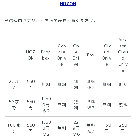
HOZON
その理由ですが、こちらの表をご覧ください。
Ama
Goo
On
iClo
zon
HOZ
Drop
gle
e
ud
Clou
Box
ON
box
Driv
Dri
Driv
d
e
ve
e
Driv
e
2Gま
550
無
無料
無料
無料
無料
無料
で
円
料
※7
1,50
5Gま
550
無
無料
0円
無料
無料
無料
で
円
料
※7
※2
1,50
22
10Gま
550
無料
130
250
0円
無料
9円
で
円
※7
円
円
※2
※6