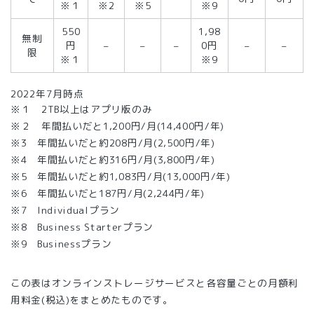
※１
※2
※5
※9
550
1,98
無制
円
–
–
–
0円
–
–
限
※１
※9
2022年7月時点
※１ 2TB以上はアプリ版のみ
※２ 年間払いだと1,200円/月(14,400円/年)
※3 年間払いだと約208円/月(2,500円/年)
※4 年間払いだと約316円/月(3,800円/年)
※5 年間払いだと約1,083円/月(13,000円/年)
※6 年間払いだと187円/月(2,244円/年)
※7 Individualプラン
※8 Business Starterプラン
※9 Businessプラン
この表はオンラインストレージサービスと各容量ごとの月額利
用料金(税込)をまとめたものです。